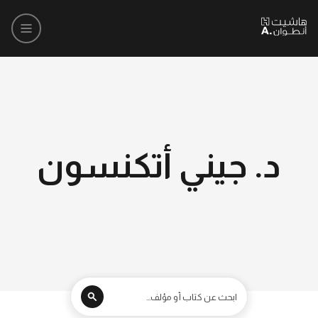
د. جيني أتكنسون