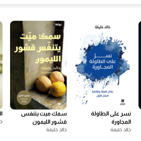
نسر على الطاولة
سمك ميت يتنفس
ا
المجاورة
قشور الليمون
خا
خالد خليفة
خالد خليفة