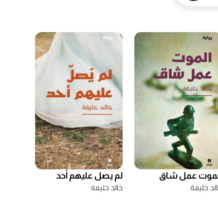
لموت عمل شاق
لم يصل عليهم أحد
لد خليفة
خالد خليفة