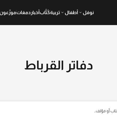
نوفل
أطفال
تربية
كُتَّاب
أخبار
دمغات
موزّعون
دفاتر القرباط