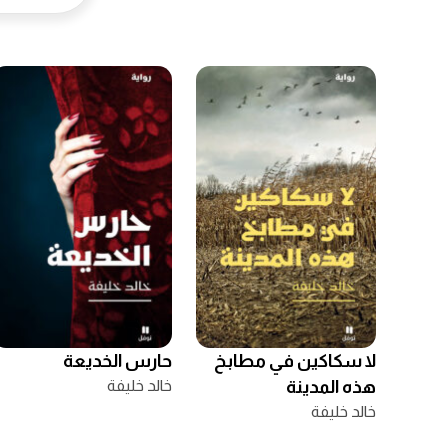
لا سكاكين في مطابخ
حارس الخديعة
هذه المدينة
خالد خليفة
خالد خليفة