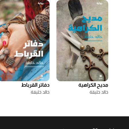
مديح الكراهية
دفاتر القرباط
خالد خليفة
خالد خليفة