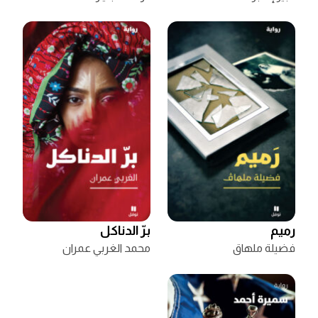
رميم
برّ الدناكل
فضيلة ملهاق
محمد الغربي عمران