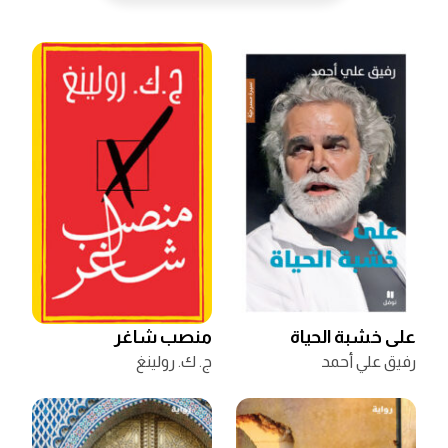
على خشبة الحياة
منصب شاغر
رفيق علي أحمد
ج. ك. رولينغ