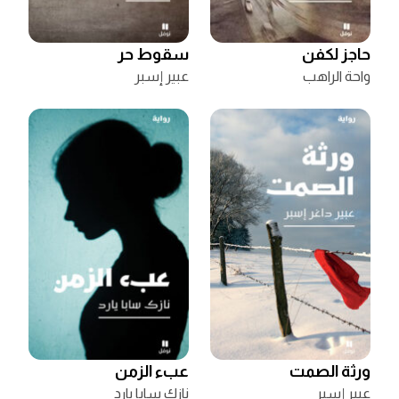
حاجز لكفن
سقوط حر
واحة الراهب
عبير إسبر
ورثة الصمت
عبء الزمن
عبير إسبر
نازك سابا يارد