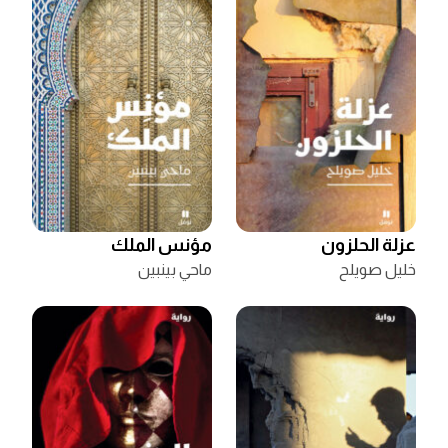
عزلة الحلزون
مؤنس الملك
خليل صويلح
ماحي بينبين