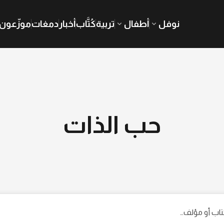
نوفل
أطفال
تربية
كُتَّاب
أخبار
دمغات
موزّعون
حب الذات