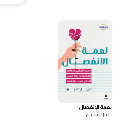
نعمة الإنفصال
دانييل شدياق