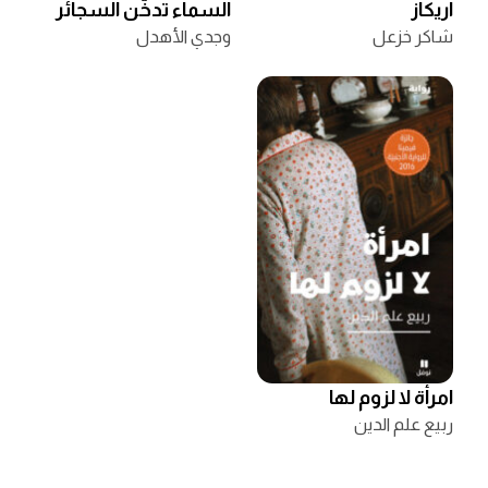
أريكاز
السماء تدخّن السجائر
شاكر خزعل
وجدي الأهدل
امرأة لا لزوم لها
ربيع علم الدين