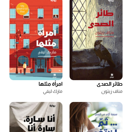
طائر الصدى
امرأة مثلها
مناف زيتون
مارك ليفي