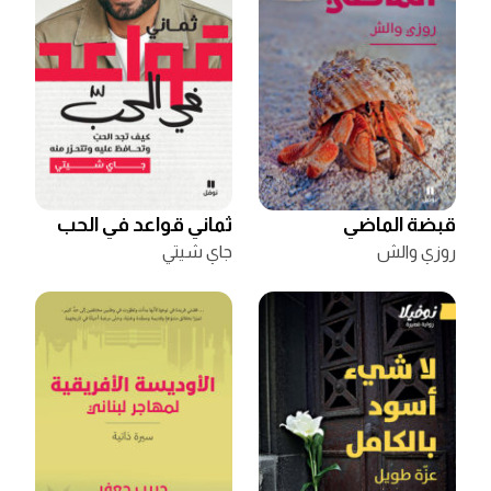
قبضة الماضي
ثماني قواعد في الحب
روزي والش
جاي شيتي