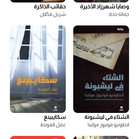
وصايا شهرزاد الأخيرة
حقائب الذاكرة
جمانة حداد
شربل قطّان
الشتاء في ليشبونة
سكايبينغ
انطونيو مونيوز مولينا
عقل العويط