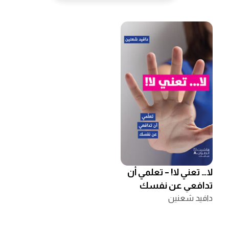
لا… تعني لا! – تعلمي أن
تدافعي عن نفسك
دافيد شعنين