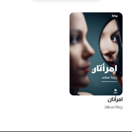
امرأتان
ريما سعد