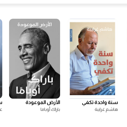
سنة واحدة تكفي
الأرض الموعودة
س
هاشم غرايبة
باراك أوباما
ع