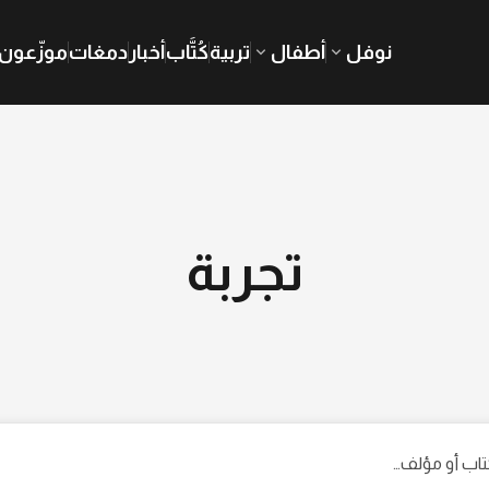
نوفل
أطفال
تربية
كُتَّاب
أخبار
دمغات
موزّعون
تجربة