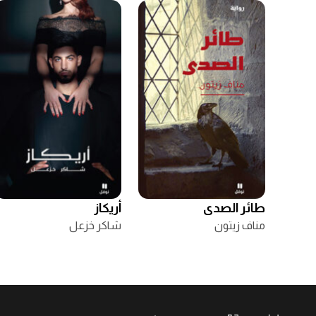
طائر الصدى
أريكاز
مناف زيتون
شاكر خزعل