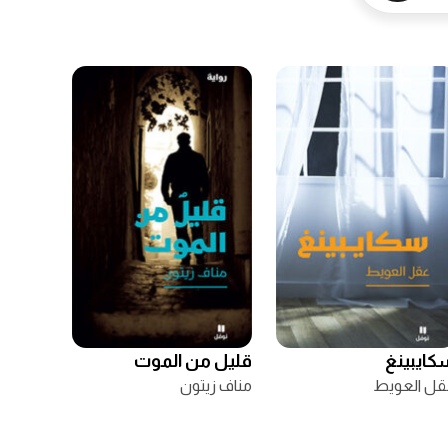
كايبينغ
قليل من الموت
قل العويط
مناف زيتون