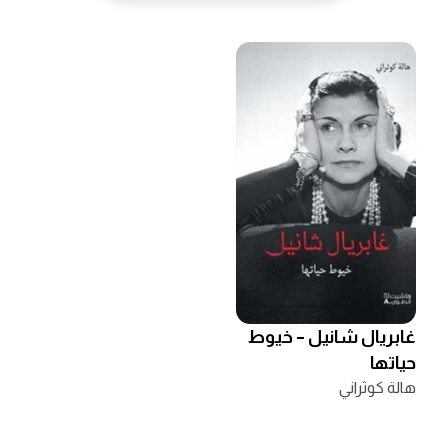
غابريال شانيل – خيوط
حياتها
هالة كوثراني