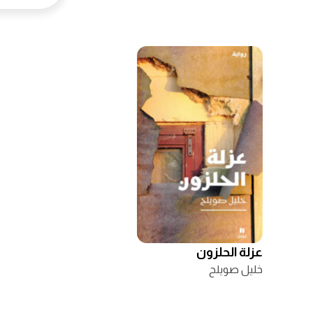
عزلة الحلزون
خليل صويلح