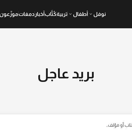
نوفل
أطفال
تربية
كُتَّاب
أخبار
دمغات
موزّعون
بريد عاجل