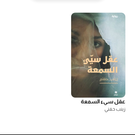
عقل سيء السمعة
زينب حفني