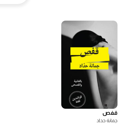
قفص
جمانة حداد