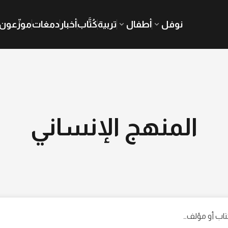
نوفل
أطفال
تربية
كُتَّاب
أخبار
دمغات
موزّعون
المنهج الإنساني