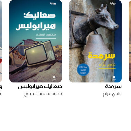
سرمدة
صعاليك هيرابوليس
و
فادي عزام
محمد سعيد احجيوج
عب