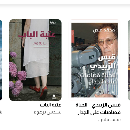
قيس الزبيدي – الحياة
عتبة الباب
قصاصات على الجدار
سندس برهوم
ش
محمد ملص