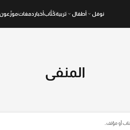
نوفل
أطفال
تربية
كُتَّاب
أخبار
دمغات
موزّعون
المنفى