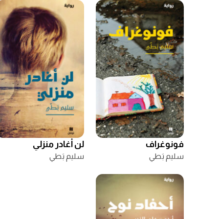
فونوغراف
لن أغادر منزلي
سليم بَطي
سليم بَطي