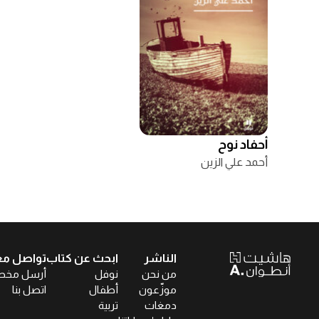
أحفاد نوح
أحمد علي الزين
الناشر
ابحث عن كتاب
تواصل مع
من نحن
نوفل
أرسل مخط
موزّعون
أطفال
اتصل بنا
دمغات
تربية