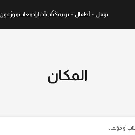
نوفل
أطفال
تربية
كُتَّاب
أخبار
دمغات
موزّعون
المكان