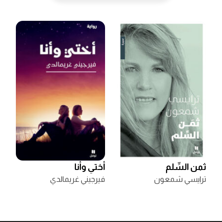
ثمن السِّلم
أختي وأنا
ترايسي شمعون
فيرجيني غريمالدي