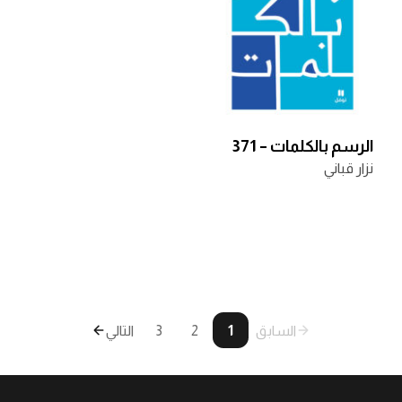
الرسم بالكلمات – 371
نزار قباني
السابق
1
2
3
التالي