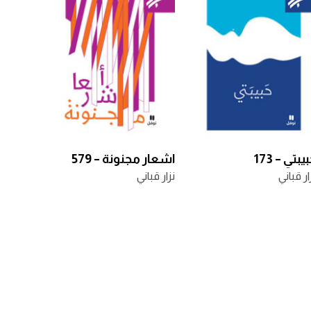
يبتي – 173
اشعار مجنونة – 579
ار قباني
نزار قباني