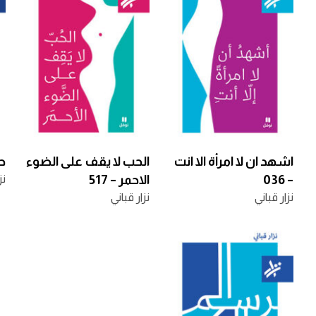
اشهد ان لا امرأة الا انت
الحب لا يقف على الضوء
حب
– 036
الاحمر – 517
نز
نزار قباني
نزار قباني