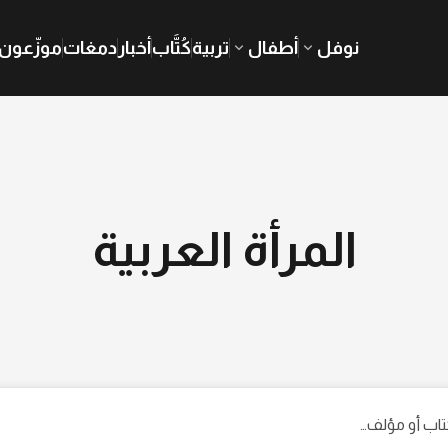
نوفل
أطفال
تربية
كُتَّاب
أخبار
دمغات
موزّعون
المرأة العربية