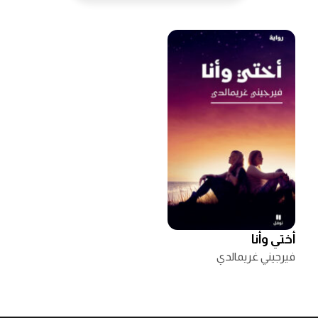
أختي وأنا
فيرجيني غريمالدي