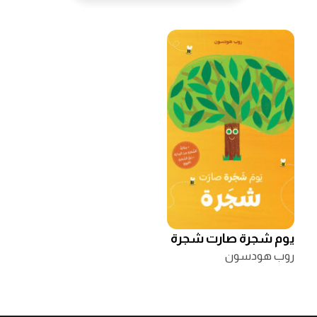
يوم شجرة صارت شجرة
روب هودسون