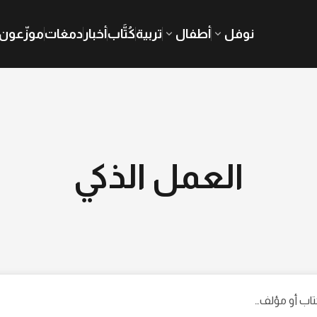
نوفل
أطفال
تربية
كُتَّاب
أخبار
دمغات
موزّعون
العمل الذكي