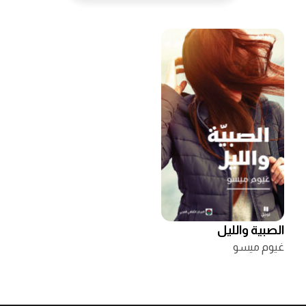
الصبية والليل
غيوم ميسو