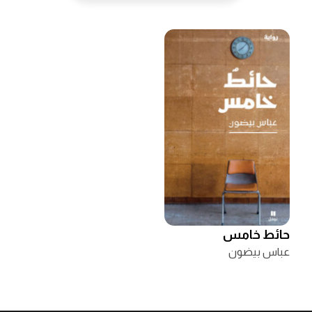
حائط خامس
عباس بيضون