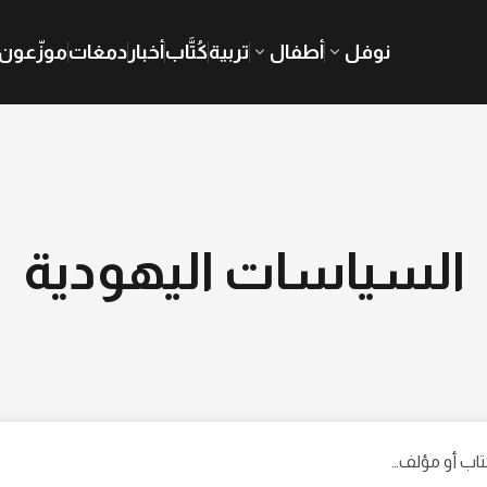
نوفل
أطفال
تربية
كُتَّاب
أخبار
دمغات
موزّعون
السياسات اليهودية