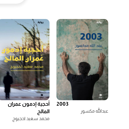
2003
أحجية إدمون عمران
عبداللّه مكسور
المالح
محمد سعيد احجيوج