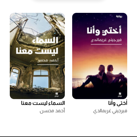
أختي وأنا
السماء ليست معنا
فيرجيني غريمالدي
أحمد محسن