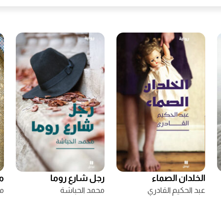
الخلدان الصماء
رجل شارع روما
م
عبد الحكيم القادري
محمد الحباشة
ما