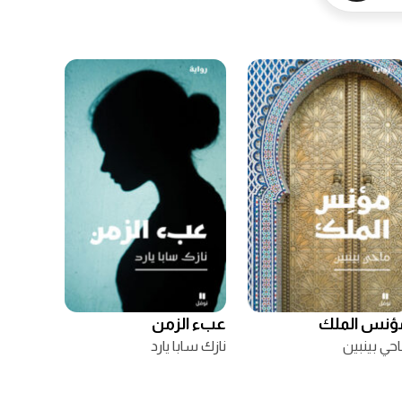
ؤنس الملك
عبء الزمن
حي بينبين
نازك سابا يارد