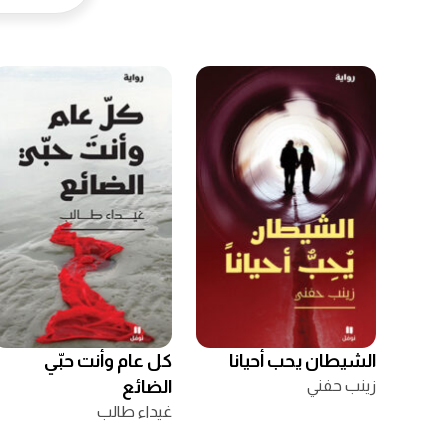
الشيطان يحب أحيانا
كل عام وأنت حبّي
زينب حفني
الضائع
غيداء طالب