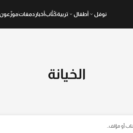
نوفل
أطفال
تربية
كُتَّاب
أخبار
دمغات
موزّعون
الخيانة