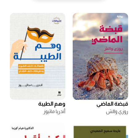
قبضة الماضي
وهم الطيبة
روزي والش
أندريا ماثيوز