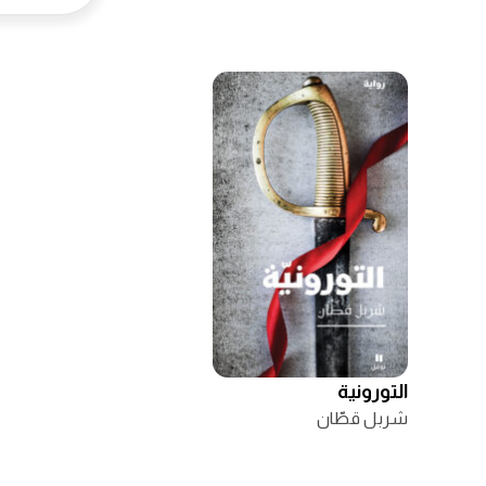
التورونية
شربل قطّان