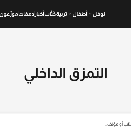
نوفل
أطفال
تربية
كُتَّاب
أخبار
دمغات
موزّعون
التمزق الداخلي