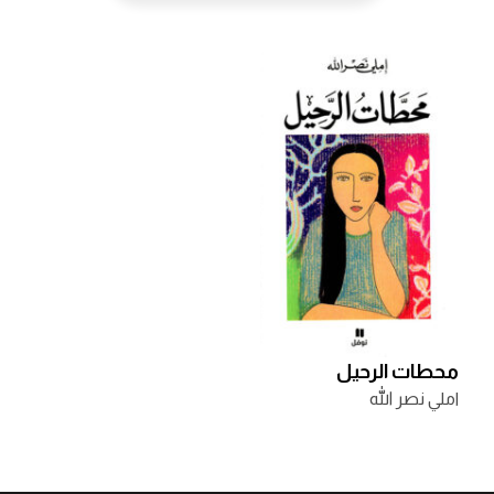
محطات الرحيل
املي نصر الله