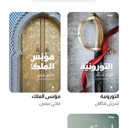
التورونية
مؤنس الملك
شربل قطّان
ماحي بينبين