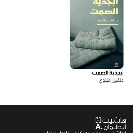
أبجدية الصمت
دلفين مينوي