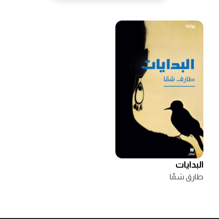
البدايات
طارق شمّا