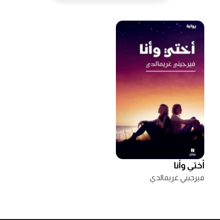
أختي وأنا
فيرجيني غريمالدي