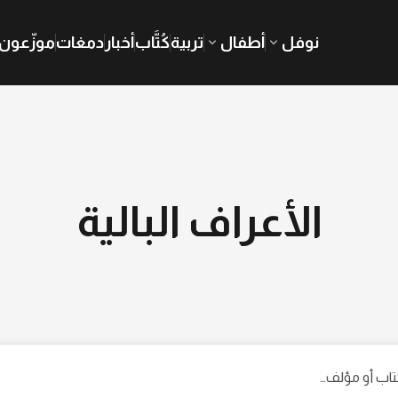
نوفل
أطفال
تربية
كُتَّاب
أخبار
دمغات
موزّعون
الأعراف البالية