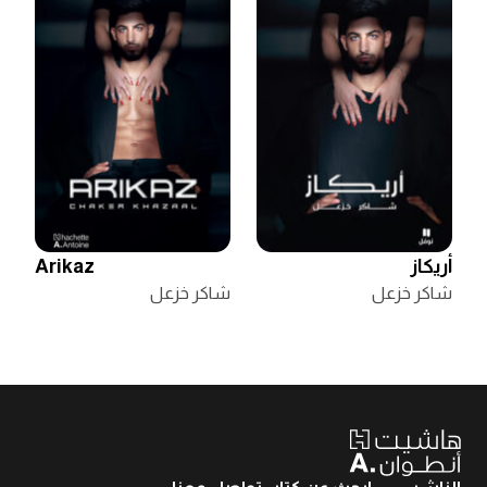
أريكاز
Arikaz
شاكر خزعل
شاكر خزعل