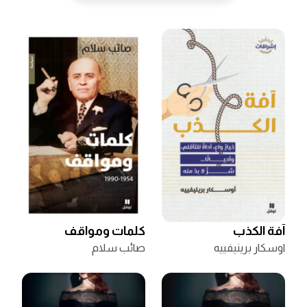
آفة الكذب
كلمات ومواقف
اوسكار برينيفييه
صائب سلام