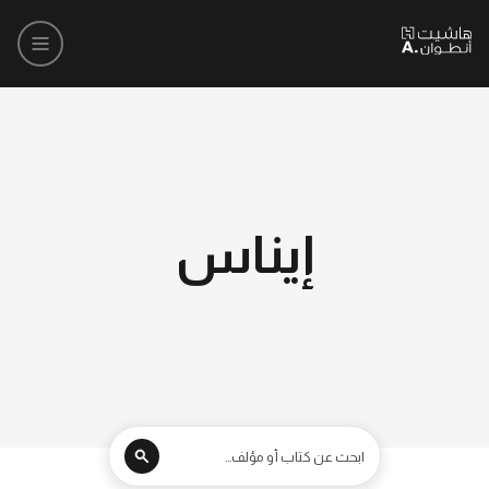
إيناس