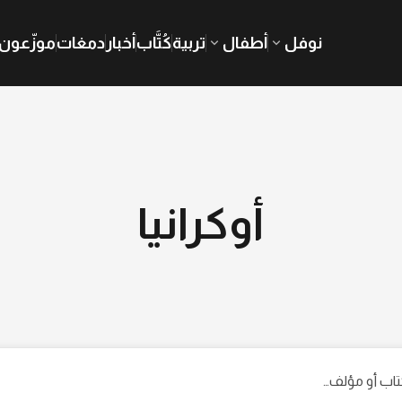
نوفل
أطفال
تربية
كُتَّاب
أخبار
دمغات
موزّعون
أوكرانيا