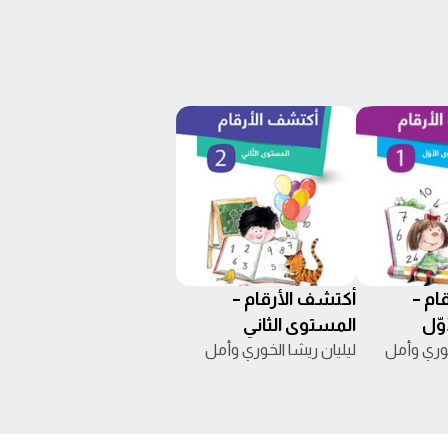
ام –
أكتشف الأرقام –
وّل
المستوى الثاني
خوري وأمل
ليليان ريشا الخوري وأمل
ناجي التنّير