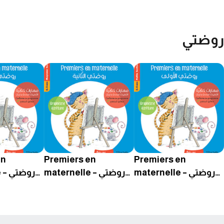
روضتي
en
Premiers en
Premiers en
maternelle – روضتي
maternelle – روضتي
lle
الأولى Graphisme
الثانية Graphisme
 Grande
Écriture – Moyenne
Écriture – Petite
-6 ans
Section – 4-5 ans
Section – 3-4 ans