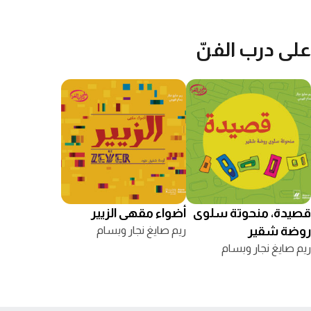
على درب الفنّ
قصيدة، منحوتة سلوى
أضواء مقهى الزيير
روضة شقير
ريم صايغ نجار وبسام
قهوجي
ريم صايغ نجار وبسام
قهوجي