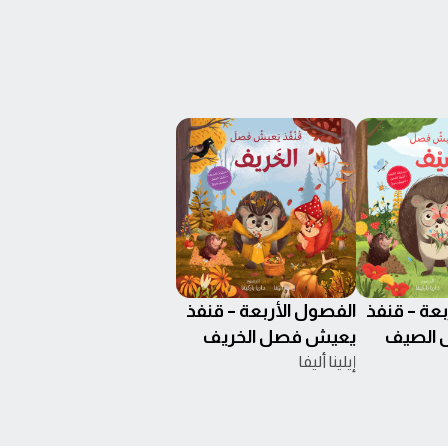
بعة – قنفذ
الفصول الأربعة – قنفذ
الصيف
يعيش فصل الخريف
إيلينا أليفا