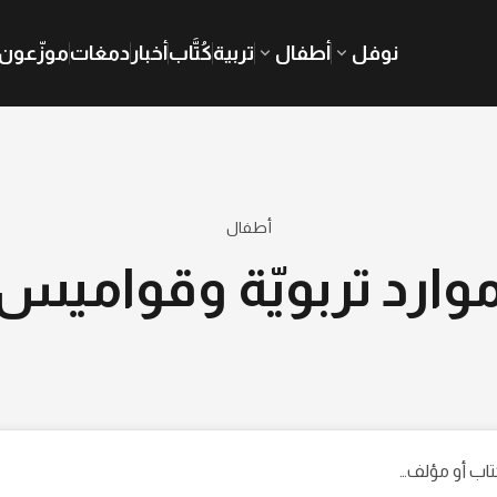
نوفل
أطفال
تربية
كُتَّاب
أخبار
دمغات
موزّعون
أطفال
وارد تربويّة وقواميس