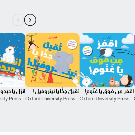
اقفز من فوق يا غنّوم!
ثقيلٌ جدًّا يا نيتروفيل!
انزل يا دبدو
sity Press
Oxford University Press
Oxford University Press